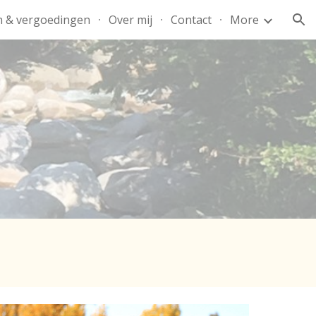
n & vergoedingen
Over mij
Contact
More
ion