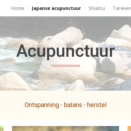
Home
Japanse acupunctuur
Shiatsu
Tarieve
ip to main content
Skip to navigat
Acupunctuur
Ontspanning - balans - herstel