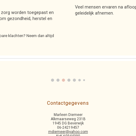
Veel mensen ervaren na afloop
) zorg worden toegepast en
geleidelijk afnemen.
 om gezondheid, herstel en
rbare klachten? Neem dan altijd
Contactgegevens
Marleen Diemeer
Alkmaarseweg 231B
1945 DG Beverwijk
06-24219457
mdiemeer@yahoo.com