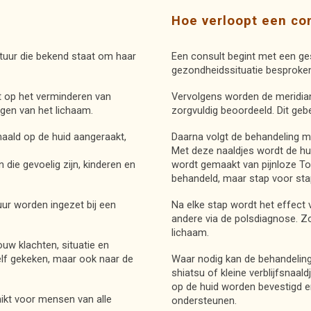
Hoe
verloopt
een
co
tuur die bekend staat om haar
Een consult begint met een ge
gezondheidssituatie besproke
t op het verminderen van
Vervolgens worden de meridian
ogen van het lichaam.
zorgvuldig beoordeeld. Dit gebe
ald op de huid aangeraakt,
Daarna volgt de behandeling me
Met deze naaldjes wordt de hui
die gevoelig zijn, kinderen en
wordt gemaakt van pijnloze Toy
behandeld, maar stap voor sta
ur worden ingezet bij een
Na elke stap wordt het effect
andere via de polsdiagnose. Z
lichaam.
uw klachten, situatie en
zelf gekeken, maar ook naar de
Waar nodig kan de behandelin
shiatsu of kleine verblijfsnaald
op de huid worden bevestigd e
ikt voor mensen van alle
ondersteunen.