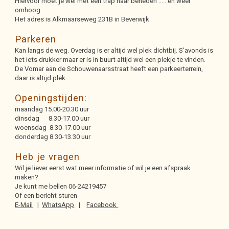
Hiervoor moet je wel met een trap naar beneden ..... en weer
omhoog.
Het adres is Alkmaarseweg 231B in Beverwijk.
Parkeren
Kan langs de weg. Overdag is er altijd wel plek dichtbij. S'avonds is
het iets drukker maar er is in buurt altijd wel een plekje te vinden.
De Vomar aan de Schouwenaarsstraat heeft een parkeer
terrein
,
daar is altijd plek.
Openingstijden:
maandag 15.00-20.30 uur
dinsdag 8.30-17.00 uur
woensdag 8.30-17.00 uur
donderdag 8.30-13.30 uur
Heb je vragen
Wil je liever eerst wat meer informatie of
wil je een afspraak
maken?
Je kunt me
bellen
06-24219457
Of een bericht sturen
E-Mail
|
WhatsApp
|
Facebook